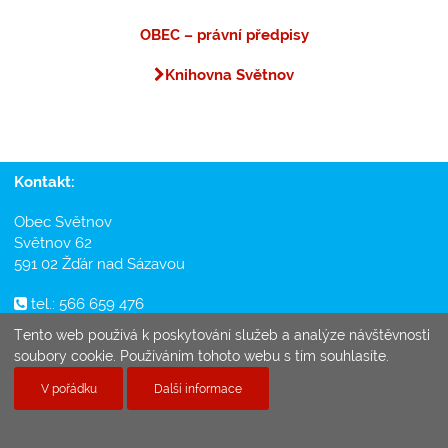
OBEC – právní předpisy
Knihovna Světnov
Kontakt:
Obec Světnov
Světnov 62
591 02 Žďár nad Sázavou
tel.: 566 659 476
mobil: 605 143 578
Tento web používá k poskytování služeb a analýze návštěvnosti
e-mail:
obec@svetnov.cz
soubory cookie. Používáním tohoto webu s tím souhlasíte.
2026 Obec Světnov |
mapa serveru
| vytvořilo
Prezentační.info
V pořádku
Další informace