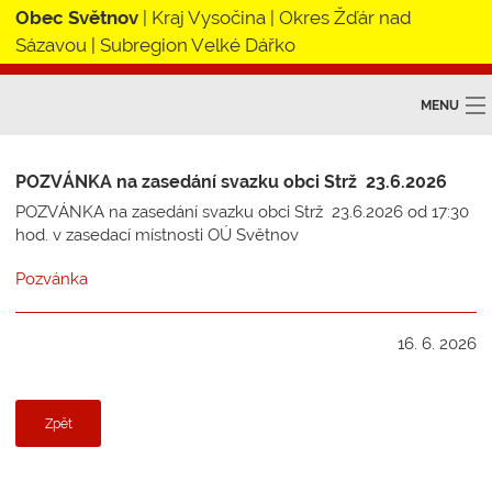
Obec Světnov
|
Kraj Vysočina
| Okres Žďár nad
Sázavou |
Subregion Velké Dářko
MENU
Obec Světnov
POZVÁNKA na zasedání svazku obci Strž 23.6.2026
Obecní úřad
POZVÁNKA na zasedání svazku obci Strž 23.6.2026 od 17:30
hod. v zasedací místnosti OÚ Světnov
Škola
Pozvánka
Zájmová sdružení
16. 6. 2026
DSO STRŽ
SOL Přibyslav
Zpět
Subregion V. Dářko
Kontakt