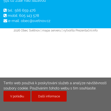
591 02 Žďár nad Sázavou
tel.: 566 659 476
mobil: 605 143 578
e-mail:
obec@svetnov.cz
2026 Obec Světnov |
mapa serveru
| vytvořilo
Prezentační.info
Tento web používá k poskytování služeb a analýze návštěvnosti
soubory cookie. Používáním tohoto webu s tím souhlasíte.
V pořádku
Další informace