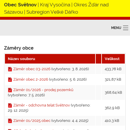
Obec Světnov
|
Kraj Vysočina
| Okres Žďár nad
Sázavou |
Subregion Velké Dářko
MENU
Obec Světnov
Záměry obce
Obecní úřad
Název souboru
Velikost
Škola
Záměr obec 03-2026
(vytvořeno: 3. 8. 2026)
433,78 kB
Zájmová sdružení
Záměr obec 2-2026
(vytvořeno: 5. 6. 2026)
321,87 kB
Záměr 01/2026 - prodej pozemků
DSO STRŽ
368,64 kB
(vytvořeno: 7. 5. 2026)
SOL Přibyslav
Záměr - odchovna telat Světnov
(vytvořeno:
362,9 kB
29. 12. 2025)
Subregion V. Dářko
Záměr 01/2025 obec
(vytvořeno: 4. 4. 2025)
410,3 kB
Kontakt